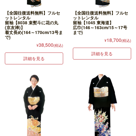
【全国往復送料無料】フルセ
【全国往復送料無料】フルセ
ットレンタル
ットレンタル
留袖【8038 束熨斗に花の丸
留袖【1045 東海道】
(京友禅)】
広巾(146～163cm/15～17号
着丈長め(164～170cm/13号ま
まで)
で)
18,700
¥
(税込)
38,500
¥
(税込)
詳細を見る
詳細を見る