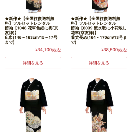
★新作★【全国往復送料無
★新作★【全国往復送料無
料】フルセットレンタル
料】フルセットレンタル
留袖【1048 花車色紙に梅(京
留袖【8039 流水取に小花散し
友禅)】
花車(京友禅)】
広巾(146～163cm/15～17号
着丈長め(164～170cm/13号ま
まで)
で)
34,100
38,500
¥
(税込)
¥
(税込)
詳細を見る
詳細を見る