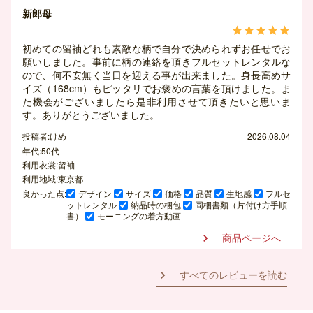
新郎母





初めての留袖どれも素敵な柄で自分で決められずお任せでお
願いしました。事前に柄の連絡を頂きフルセットレンタルな
ので、何不安無く当日を迎える事が出来ました。身長高めサ
イズ（168cm）もピッタリでお褒めの言葉を頂けました。ま
た機会がございましたら是非利用させて頂きたいと思いま
す。ありがとうございました。
投稿者:けめ
2026.08.04
年代:50代
利用衣裳:留袖
利用地域:東京都
良かった点:
デザイン
サイズ
価格
品質
生地感
フルセ
ットレンタル
納品時の梱包
同梱書類（片付け方手順
書）
モーニングの着方動画
商品ページへ

すべてのレビューを読む
