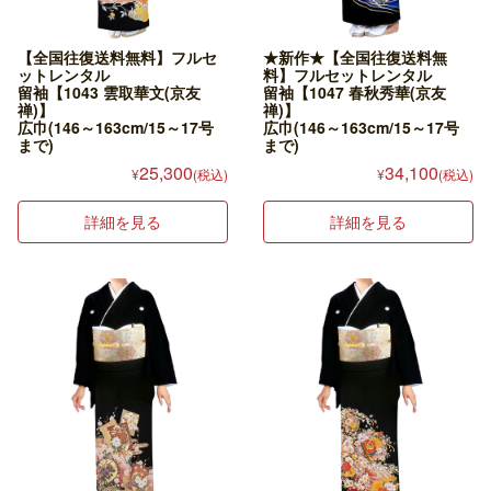
【全国往復送料無料】フルセ
★新作★【全国往復送料無
ットレンタル
料】フルセットレンタル
留袖【1043 雲取華文(京友
留袖【1047 春秋秀華(京友
禅)】
禅)】
広巾(146～163cm/15～17号
広巾(146～163cm/15～17号
まで)
まで)
25,300
34,100
¥
(税込)
¥
(税込)
詳細を見る
詳細を見る