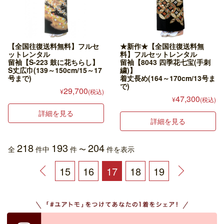
【全国往復送料無料】フルセ
★新作★【全国往復送料無
ットレンタル
料】フルセットレンタル
留袖【S-223 鼓に花ちらし】
留袖【8043 四季花七宝(手刺
S丈広巾(139～150cm/15～17
繍)】
号まで)
着丈長め(164～170cm/13号ま
で)
29,700
¥
(税込)
47,300
¥
(税込)
詳細を見る
詳細を見る
218
193
204
全
件中
件 〜
件を表示
15
16
17
18
19