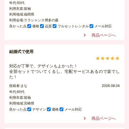
年代:50代
利用衣裳:留袖
利用地域:福岡県
利用会場:ララシャンス博多の森
良かった点:
価格
品質
フルセットレンタル
メール対応
商品ページへ

結婚式で使用





対応が丁寧で、デザインもよかった！
全部セットでついてくるし、宅配サービスあるので楽でし
た！
投稿者:まな
2026.08.04
年代:60代
利用衣裳:留袖
利用地域:宮崎県
良かった点:
デザイン
価格
メール対応
商品ページへ
