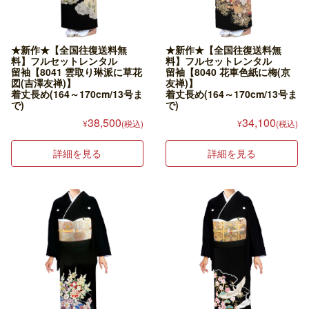
★新作★【全国往復送料無
★新作★【全国往復送料無
料】フルセットレンタル
料】フルセットレンタル
留袖【8041 雲取り琳派に草花
留袖【8040 花車色紙に梅(京
図(吉澤友禅)】
友禅)】
着丈長め(164～170cm/13号ま
着丈長め(164～170cm/13号ま
で)
で)
38,500
34,100
¥
(税込)
¥
(税込)
詳細を見る
詳細を見る