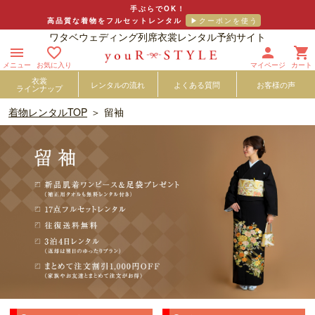
手ぶらでOK！
高品質な着物をフルセットレンタル
ワタベウェディング列席衣裳レンタル予約サイト




メニュー
お気に入り
マイページ
カート
衣裳
レンタルの流れ
よくある質問
お客様の声
ラインナップ
着物レンタルTOP
留袖