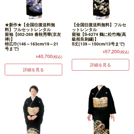
★新作★【全国往復送料無
【全国往復送料無料】フルセ
料】フルセットレンタル
ットレンタル
留袖【002-269 春秋秀華(京友
留袖【S-6274 鶴に松竹梅(高
禅)】
級相良刺繍)】
特広巾(146～163cm/19～21
S丈(139～150cm/13号まで)
号まで)
57,200
¥
(税込)
40,700
¥
(税込)
詳細を見る
詳細を見る