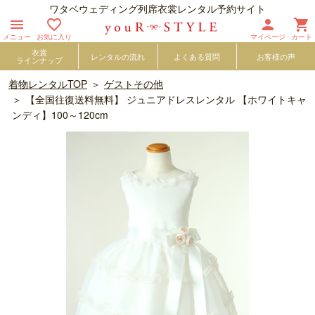
ワタベウェディング列席衣裳レンタル予約サイト




メニュー
お気に入り
マイページ
カート
衣裳
レンタルの流れ
よくある質問
お客様の声
ラインナップ
着物レンタルTOP
ゲストその他
【全国往復送料無料】 ジュニアドレスレンタル 【ホワイトキャ
ンディ】100～120cm