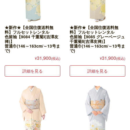
★新作★【全国往復送料無
★新作★【全国往復送料無
料】フルセットレンタル
料】フルセットレンタル
色留袖【9084 千重菊Ⅰ(吉澤友
色留袖【9085 グレーベージュ
禅)】
千重菊Ⅱ(吉澤友禅)】
普通巾(146～163cm/～13号ま
普通巾(146～163cm/～13号ま
で)
で)
31,900
31,900
¥
(税込)
¥
(税込)
詳細を見る
詳細を見る