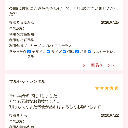
今回は最後にご迷惑をお掛けして、申し訳ございませんでし
た??
投稿者:まゆみん
2026.07.25
年代:50代
利用衣裳:色留袖
利用地域:群馬県
利用会場:ザ、リーブスプレミアムテラス
良かった点:
デザイン
サイズ
価格
品質
フルセットレン
タル
商品ページへ

フルセットレンタル





弟の結婚式で利用しました。
とても素敵なお着物でした。
対応も良くまた機会があればよろしくお願いします！
投稿者:とも
2026.07.22
年代:30代
利用衣裳:色留袖