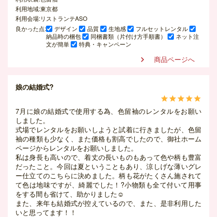
利用地域:東京都
利用会場:リストランテASO
良かった点:
デザイン
品質
生地感
フルセットレンタル
納品時の梱包
同梱書類（片付け方手順書）
ネット注
文が簡単
特典・キャンペーン
商品ページへ

娘の結婚式?





7月に娘の結婚式で使用する為、色留袖のレンタルをお願い
しました。
式場でレンタルをお願いしようと試着に行きましたが、色留
袖の種類も少なく、また価格も割高でしたので、御社ホーム
ページからレンタルをお願いしました。
私は身長も高いので、着丈の長いものもあって色や柄も豊富
だったこと。今回は夏ということもあり、涼しげな薄いグレ
ー仕立てのこちらに決めました。柄も花がたくさん施されて
て色は地味ですが、綺麗でした！?小物類も全て付いて用事
をする間も省けて、助かりました☺️
また、来年も結婚式が控えているので、また、是非利用した
いと思ってます！！