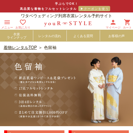
手ぶらでOK！
高品質な着物をフルセットレンタル
ワタベウェディング列席衣裳レンタル予約サイト




メニュー
お気に入り
マイページ
カート
衣裳
レンタルの流れ
よくある質問
お客様の声
ラインナップ
着物レンタルTOP
色留袖