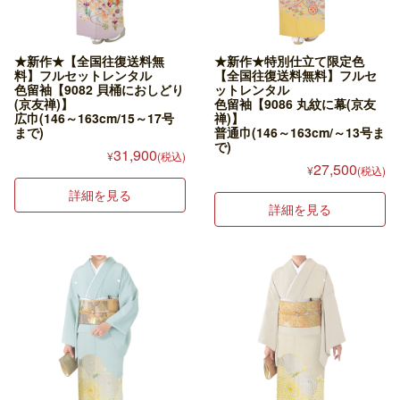
★新作★【全国往復送料無
★新作★特別仕立て限定色
料】フルセットレンタル
【全国往復送料無料】フルセ
色留袖【9082 貝桶におしどり
ットレンタル
(京友禅)】
色留袖【9086 丸紋に幕(京友
広巾(146～163cm/15～17号
禅)】
まで)
普通巾(146～163cm/～13号ま
で)
31,900
¥
(税込)
27,500
¥
(税込)
詳細を見る
詳細を見る