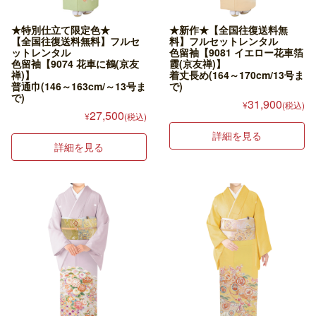
★特別仕立て限定色★
★新作★【全国往復送料無
【全国往復送料無料】フルセ
料】フルセットレンタル
ットレンタル
色留袖【9081 イエロー花車箔
色留袖【9074 花車に鶴(京友
霞(京友禅)】
禅)】
着丈長め(164～170cm/13号ま
普通巾(146～163cm/～13号ま
で)
で)
31,900
¥
(税込)
27,500
¥
(税込)
詳細を見る
詳細を見る