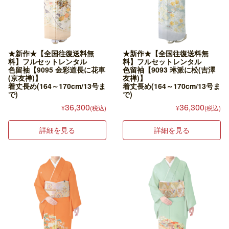
★新作★【全国往復送料無
★新作★【全国往復送料無
料】フルセットレンタル
料】フルセットレンタル
色留袖【9095 金彩道長に花車
色留袖【9093 琳派に松(吉澤
(京友禅)】
友禅)】
着丈長め(164～170cm/13号ま
着丈長め(164～170cm/13号ま
で)
で)
36,300
36,300
¥
(税込)
¥
(税込)
詳細を見る
詳細を見る