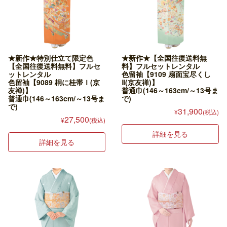
★新作★特別仕立て限定色
★新作★【全国往復送料無
【全国往復送料無料】フルセ
料】フルセットレンタル
ットレンタル
色留袖【9109 扇面宝尽くし
色留袖【9089 桐に桂帯Ｉ(京
Ⅱ(京友禅)】
友禅)】
普通巾(146～163cm/～13号ま
普通巾(146～163cm/～13号ま
で)
で)
31,900
¥
(税込)
27,500
¥
(税込)
詳細を見る
詳細を見る