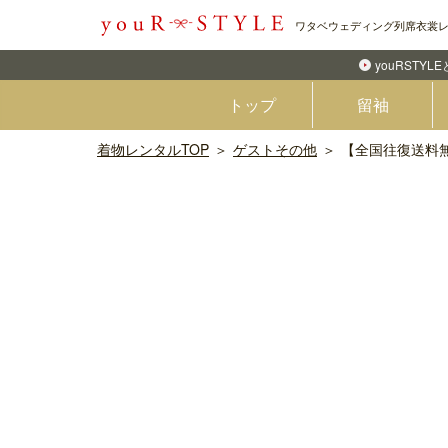
ワタベウェディング列席衣裳
youRSTYL
トップ
留袖
着物レンタルTOP
ゲストその他
【全国往復送料無料