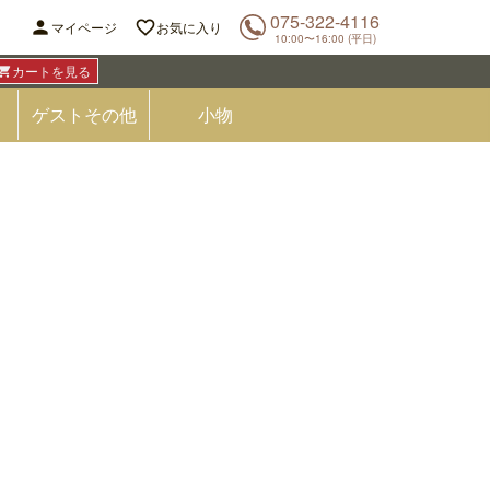
075-322-4116


マイページ
お気に入り
10:00〜16:00 (平日)
カートを見る

ゲストその他
小物