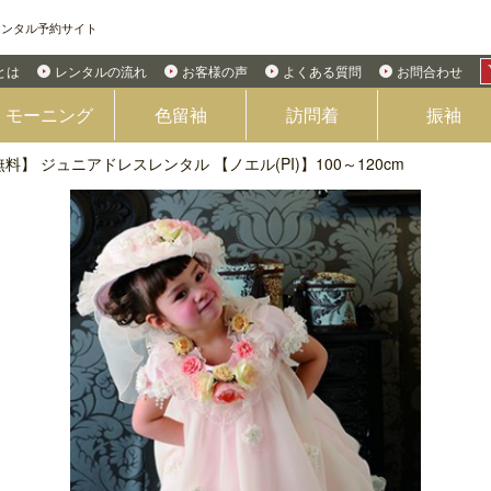
レンタル予約サイト
Eとは
レンタルの流れ
お客様の声
よくある質問
お問合わせ
モーニング
色留袖
訪問着
振袖
】 ジュニアドレスレンタル 【ノエル(PI)】100～120cm