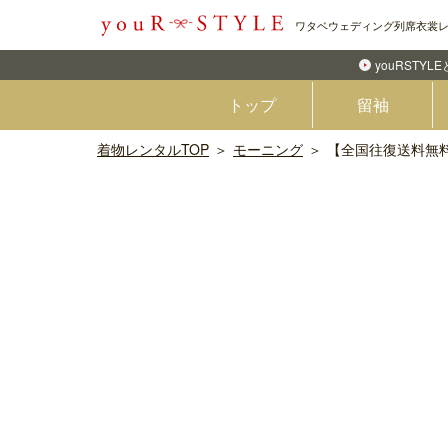
ワタベウェディング列席衣裳
youRSTYL
トップ
留袖
着物レンタルTOP
モーニング
【全国往復送料無料