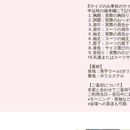
Eサイズのみ事前のサ
申込時の備考欄に下記
１.胸囲：実際の胸回り
２.胴囲：実際のおへ
３.肩巾：実際の肩先
４.肩巾：スーツの肩巾
５.袖丈：実際の肩先
６.袖丈：スーツの袖丈
７.股下：スーツの股下
８.身長：サイズ選び
９.首回り：実際のの
10.礼服またはスーツ
【素材】
表地：薄手ウール(ポ
裏地：ポリエステル
【ご返却について】
衣裳と合わせてご返却
ご利用当日～翌日中に
※モーニング・留袖な
※会場への直送も可能