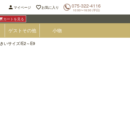
075-322-4116


マイページ
お気に入り
10:00〜16:00 (平日)
カートを見る

ゲストその他
小物
いサイズ/E2～E9