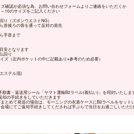
イズ確認が必須な為、お問い合わせフォームよりご連絡をいただくか
1～10のサイズをご記入ください
そ回り（ズボンウエストNG）
から首後ろの骨を通って反対の肩先
から手首まで
の目安となります
ど仏回り
サイズ（左内ポケットの中に記載あり※参考のため必要）
リエステル混)
手順書・返送用シール「ヤマト運輸B2ラベル(着払い)」を同封いたしま
返却の手続きをしていただきます
どまとめて発送の場合は、モーニングの衣裳ケースにB2ラベルをセット
、会場にてご返却手続きしてくだされば手ぶらで当日をお過ごしいただ