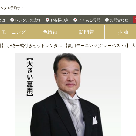
レンタル予約サイト
Eとは
レンタルの流れ
お客様の声
よくある質問
お問合わせ
モーニング
色留袖
訪問着
振袖
】 小物一式付きセットレンタル 【夏用モーニング(グレーベスト)】 大き