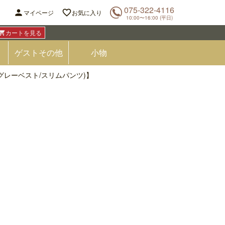
075-322-4116


マイページ
お気に入り
10:00〜16:00 (平日)
カートを見る

ゲストその他
小物
グレーベスト/スリムパンツ)】