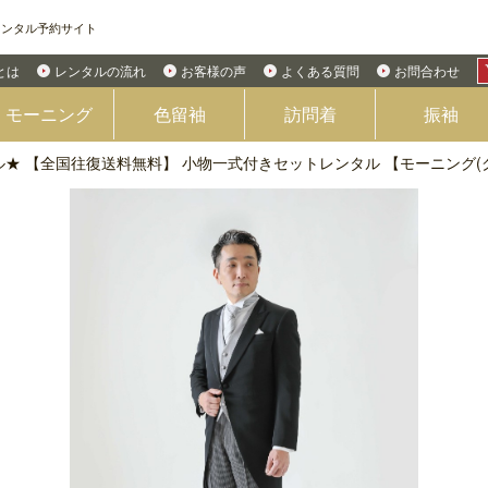
レンタル予約サイト
Eとは
レンタルの流れ
お客様の声
よくある質問
お問合わせ
モーニング
色留袖
訪問着
振袖
★ 【全国往復送料無料】 小物一式付きセットレンタル 【モーニング(