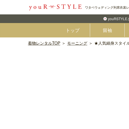
ワタベウェディング列席衣裳
youRSTYL
トップ
留袖
着物レンタルTOP
モーニング
★人気細身スタイル