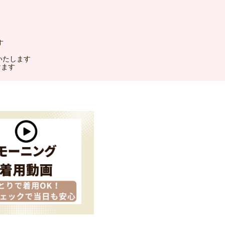
す
いたします
けます