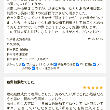
の違いなのでしょうか…
実際は評価星２つですが、迅速な対応、ゆとりある利用日数と
利用のし易さに星３つの評価付けさせて頂きました。
色々と辛口なコメント書かせて頂きましたが、また機会があり
ましたら、今度はもう少し高価な物で利用させて頂こうと思っ
ておりますので、その際はどうぞよろしくお願い致します。
この度は大変お世話になりました。ありがとうございました。
投稿者:受賞者の妻
2025.10.09
年代:50代
利用衣裳:色留袖
利用地域:東京都
利用会場:グランドアーク半蔵門
良かった点:
フルセットレンタル
納品時の梱包
即日対応
メー
ル対応
ネット注文が簡単
色留袖素敵でした。





姪の結婚式にて着用しました。おめでたい席はこれが最後だろ
うと思い、憧れの色留袖にしました。
着付け担当の方に、『素敵な色留袖ですね〜とてもお似合いで
す❢』と言っていただきました?私もとても気に入りまし