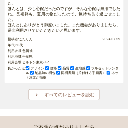
た。
ほんとは、少し心配だったのですが、そんな心配は無用でした
ね。長襦袢も、夏用の物だったので、気持ち良く過ごせまし
た。
ほんとにありがとう御座いました。また機会がありましたら、
是非利用させていただきたいと思います。
投稿者:こたりん
2024.07.29
年代:50代
利用衣裳:色留袖
利用地域:千葉県
利用会場:ヒルトン東京ベイ
良かった点:
デザイン
価格
品質
生地感
フルセットレンタ
ル
納品時の梱包
同梱書類（片付け方手順書）
ネッ
ト注文が簡単
すべてのレビューを読む

ご不明な点がありましたら