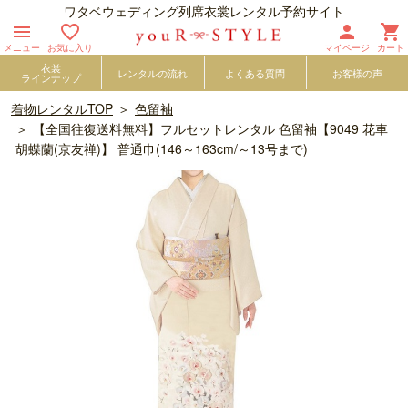
ワタベウェディング列席衣裳レンタル予約サイト




メニュー
お気に入り
マイページ
カート
衣裳
レンタルの流れ
よくある質問
お客様の声
ラインナップ
着物レンタルTOP
色留袖
【全国往復送料無料】フルセットレンタル 色留袖【9049 花車
胡蝶蘭(京友禅)】 普通巾(146～163cm/～13号まで)