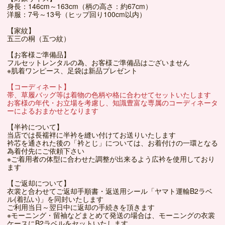
身長：146cm～163cm（柄の高さ：約67cm）
洋服：7号～13号（ヒップ回り100cm以内）
【家紋】
五三の桐（五つ紋）
【お客様ご準備品】
フルセットレンタルの為、お客様ご準備品はございません
※肌着ワンピース、足袋は新品プレゼント
【コーディネート】
帯、草履バッグ等は着物の色柄や格に合わせてセットいたします
お客様の年代・お立場を考慮し、知識豊富な専属のコーディネータ
ーによるおまかせとなります
【半衿について】
当店では長襦袢に半衿を縫い付けてお送りいたします
衿芯を通された後の「衿とじ」については、お着付けの一環となる
為着付先にご依頼下さい
※ご着用者の体型に合わせた調整が出来るよう広衿を使用しており
ます
【ご返却について】
衣裳と合わせてご返却手順書・返送用シール「ヤマト運輸B2ラベ
ル(着払い)」を同封いたします
ご利用当日～翌日中に返却の手続きを頂きます
※モーニング・留袖などまとめて発送の場合は、モーニングの衣裳
ケースにB2ラベルをセットいたします