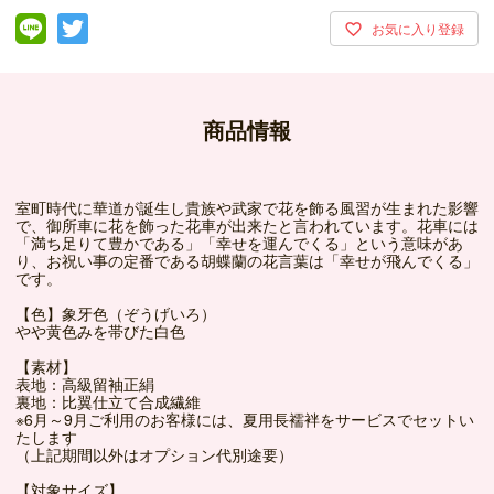
商品情報
室町時代に華道が誕生し貴族や武家で花を飾る風習が生まれた影響
で、御所車に花を飾った花車が出来たと言われています。花車には
「満ち足りて豊かである」「幸せを運んでくる」という意味があ
り、お祝い事の定番である胡蝶蘭の花言葉は「幸せが飛んでくる」
です。
【色】象牙色（ぞうげいろ）
やや黄色みを帯びた白色
【素材】
表地：高級留袖正絹
裏地：比翼仕立て合成繊維
※6月～9月ご利用のお客様には、夏用長襦袢をサービスでセットい
たします
（上記期間以外はオプション代別途要）
【対象サイズ】