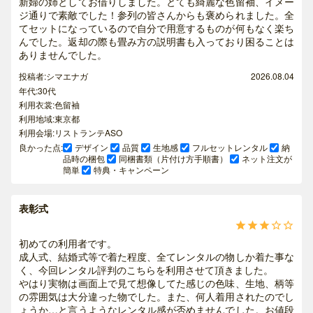
新婦の姉としてお借りしました。とても綺麗な色留袖、イメー
ジ通りで素敵でした！参列の皆さんからも褒められました。全
てセットになっているので自分で用意するものが何もなく楽ち
んでした。返却の際も畳み方の説明書も入っており困ることは
ありませんでした。
投稿者:シマエナガ
2026.08.04
年代:30代
利用衣裳:色留袖
利用地域:東京都
利用会場:リストランテASO
良かった点:
デザイン
品質
生地感
フルセットレンタル
納
品時の梱包
同梱書類（片付け方手順書）
ネット注文が
簡単
特典・キャンペーン
表彰式





初めての利用者です。
成人式、結婚式等で着た程度、全てレンタルの物しか着た事な
く、今回レンタル評判のこちらを利用させて頂きました。
やはり実物は画面上で見て想像してた感じの色味、生地、柄等
の雰囲気は大分違った物でした。また、何人着用されたのでし
ょうか…と言うようなレンタル感が否めませんでした。お値段