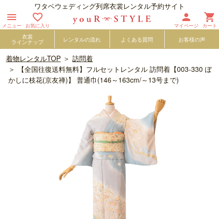
ワタベウェディング列席衣裳レンタル予約サイト




メニュー
お気に入り
マイページ
カート
衣裳
レンタルの流れ
よくある質問
お客様の声
ラインナップ
着物レンタルTOP
訪問着
【全国往復送料無料】フルセットレンタル 訪問着【003-330 ぼ
かしに枝花(京友禅)】 普通巾(146～163cm/～13号まで)