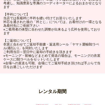
考慮し、知識豊富な専属のコーディネーターによるおまかせとなり
ます
【半衿について】
当店では長襦袢に半衿を縫い付けてお送りいたします
衿芯を通された後の「衿とじ」については、お着付けの一環となる
為着付先にご依頼下さい
※ご着用者の体型に合わせた調整が出来るよう広衿を使用しており
ます
【ご返却について】
衣裳と合わせてご返却手順書・返送用シール「ヤマト運輸B2ラベ
ル(着払い)」を同封いたします
ご利用当日～翌日中に返却の手続きを頂きます
※モーニング・留袖などまとめて発送の場合は、モーニングの衣裳
ケースにB2ラベルをセットいたします
※会場への直送も可能、会場にてご返却手続き頂ければ手ぶらで当
日をお過ごしいただけます
レンタル期間