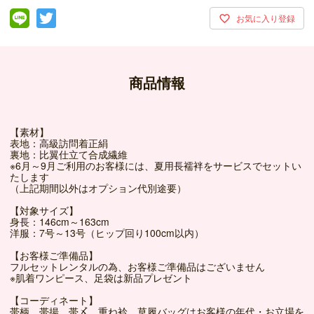
商品情報
【素材】
表地：高級訪問着正絹
裏地：比翼仕立て合成繊維
※6月～9月ご利用のお客様には、夏用長襦袢をサービスでセットい
たします
（上記期間以外はオプション代別途要）
【対象サイズ】
身長：146cm～163cm
洋服：7号～13号（ヒップ回り100cm以内）
【お客様ご準備品】
フルセットレンタルの為、お客様ご準備品はございません
※肌着ワンピース、足袋は新品プレゼント
【コーディネート】
帯柄、帯揚、帯〆、重ね衿、草履バッグはお客様の年代・お立場を