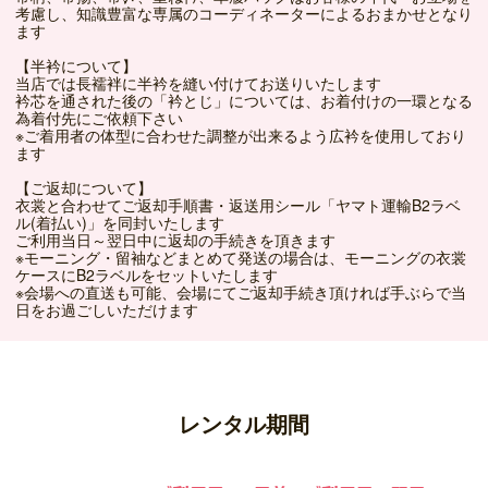
考慮し、知識豊富な専属のコーディネーターによるおまかせとなり
ます
【半衿について】
当店では長襦袢に半衿を縫い付けてお送りいたします
衿芯を通された後の「衿とじ」については、お着付けの一環となる
為着付先にご依頼下さい
※ご着用者の体型に合わせた調整が出来るよう広衿を使用しており
ます
【ご返却について】
衣裳と合わせてご返却手順書・返送用シール「ヤマト運輸B2ラベ
ル(着払い)」を同封いたします
ご利用当日～翌日中に返却の手続きを頂きます
※モーニング・留袖などまとめて発送の場合は、モーニングの衣裳
ケースにB2ラベルをセットいたします
※会場への直送も可能、会場にてご返却手続き頂ければ手ぶらで当
日をお過ごしいただけます
レンタル期間