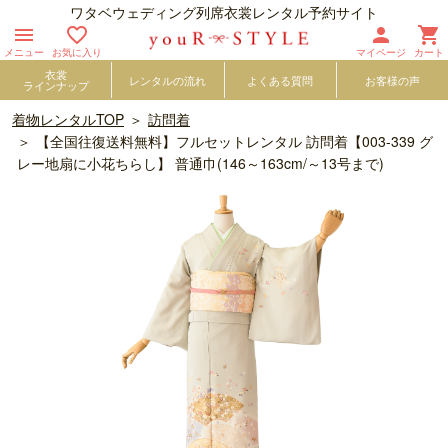
ワタベウェディング列席衣裳レンタル予約サイト




メニュー
お気に入り
マイページ
カート
衣裳
レンタルの流れ
よくある質問
お客様の声
ラインナップ
着物レンタルTOP
訪問着
【全国往復送料無料】フルセットレンタル 訪問着【003-339 グ
レー地扇に小花ちらし】 普通巾(146～163cm/～13号まで)