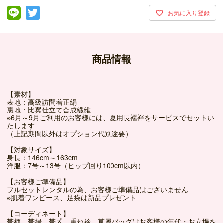
商品情報
【素材】
表地：高級訪問着正絹
裏地：比翼仕立て合成繊維
※6月～9月ご利用のお客様には、夏用長襦袢をサービスでセットい
たします
（上記期間以外はオプション代別途要）
【対象サイズ】
身長：146cm～163cm
洋服：7号～13号（ヒップ回り100cm以内）
【お客様ご準備品】
フルセットレンタルの為、お客様ご準備品はございません
※肌着ワンピース、足袋は新品プレゼント
【コーディネート】
帯柄、帯揚、帯〆、重ね衿、草履バッグはお客様の年代・お立場を