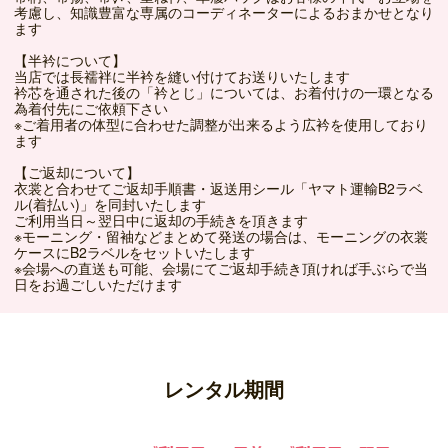
考慮し、知識豊富な専属のコーディネーターによるおまかせとなり
ます
【半衿について】
当店では長襦袢に半衿を縫い付けてお送りいたします
衿芯を通された後の「衿とじ」については、お着付けの一環となる
為着付先にご依頼下さい
※ご着用者の体型に合わせた調整が出来るよう広衿を使用しており
ます
【ご返却について】
衣裳と合わせてご返却手順書・返送用シール「ヤマト運輸B2ラベ
ル(着払い)」を同封いたします
ご利用当日～翌日中に返却の手続きを頂きます
※モーニング・留袖などまとめて発送の場合は、モーニングの衣裳
ケースにB2ラベルをセットいたします
※会場への直送も可能、会場にてご返却手続き頂ければ手ぶらで当
日をお過ごしいただけます
レンタル期間