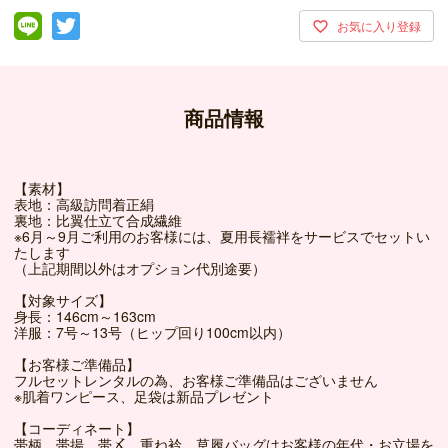
商品情報
【素材】
表地：高級訪問着正絹
裏地：比翼仕立て合成繊維
※6月～9月ご利用のお客様には、夏用長襦袢をサービスでセットい
たします
（上記期間以外はオプション代別途要）
【対象サイズ】
身長：146cm～163cm
洋服：7号～13号（ヒップ回り100cm以内）
【お客様ご準備品】
フルセットレンタルの為、お客様ご準備品はございません
※肌着ワンピース、足袋は新品プレゼント
【コーディネート】
帯柄、帯揚、帯〆、重ね衿、草履バッグはお客様の年代・お立場を