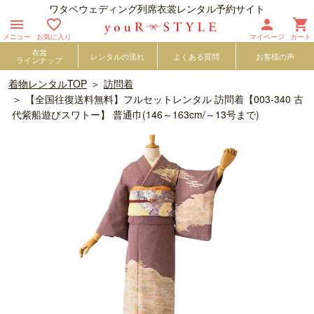
ワタベウェディング列席衣裳レンタル予約サイト




メニュー
お気に入り
マイページ
カート
衣裳
レンタルの流れ
よくある質問
お客様の声
ラインナップ
着物レンタルTOP
訪問着
【全国往復送料無料】フルセットレンタル 訪問着【003-340 古
代紫船遊びスワトー】 普通巾(146～163cm/～13号まで)