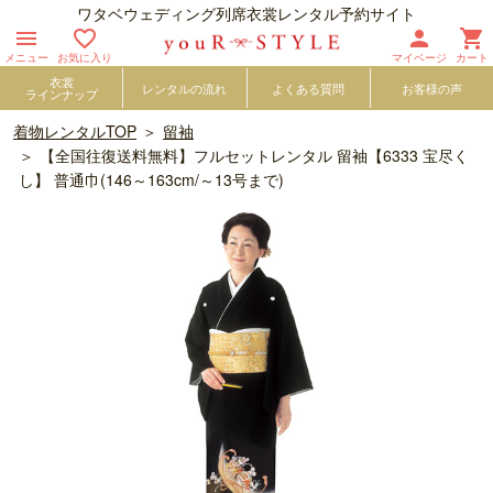
ワタベウェディング列席衣裳レンタル予約サイト




メニュー
お気に入り
マイページ
カート
衣裳
レンタルの流れ
よくある質問
お客様の声
ラインナップ
着物レンタルTOP
留袖
【全国往復送料無料】フルセットレンタル 留袖【6333 宝尽く
し】 普通巾(146～163cm/～13号まで)