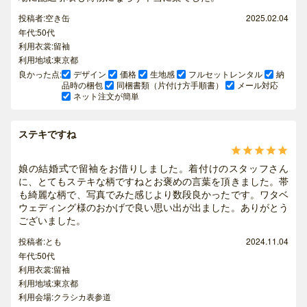
投稿者:空き缶
2025.02.04
年代:50代
利用衣裳:留袖
利用地域:東京都
良かった点:
デザイン
価格
生地感
フルセットレンタル
納
品時の梱包
同梱書類（片付け方手順書）
メール対応
ネット注文が簡単
ステキですね





娘の結婚式で留袖をお借りしました。着付けのスタッフさん
に、とてもステキな柄ですねとお褒めの言葉を頂きました。帯
も綺麗な柄で、写真でみた感じより数段良かったです。ワタベ
ウェディング様のおかげで良い思い出が出ました。ありがとう
ございました。
投稿者:とも
2024.11.04
年代:50代
利用衣裳:留袖
利用地域:東京都
利用会場:クラシカ表参道