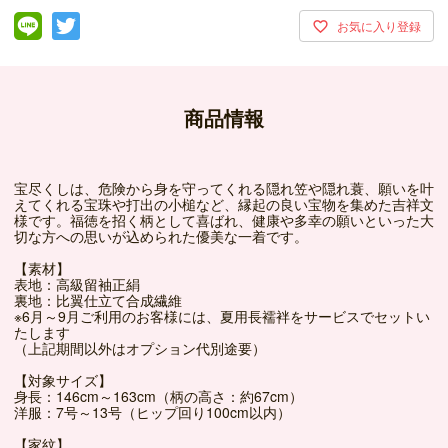
商品情報
宝尽くしは、危険から身を守ってくれる隠れ笠や隠れ蓑、願いを叶
えてくれる宝珠や打出の小槌など、縁起の良い宝物を集めた吉祥文
様です。福徳を招く柄として喜ばれ、健康や多幸の願いといった大
切な方への思いが込められた優美な一着です。
【素材】
表地：高級留袖正絹
裏地：比翼仕立て合成繊維
※6月～9月ご利用のお客様には、夏用長襦袢をサービスでセットい
たします
（上記期間以外はオプション代別途要）
【対象サイズ】
身長：146cm～163cm（柄の高さ：約67cm）
洋服：7号～13号（ヒップ回り100cm以内）
【家紋】