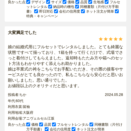
良かった点:
デザイン
サイズ
価格
品質
生地感
フルセ
ットレンタル
納品時の梱包
同梱書類（片付け方手順
書）
即日対応
会社の信用度
ネット注文が簡単
特典・キャンペーン
大変満足でした





娘の結婚式用にフルセットでレンタルしました。とても綺麗な
状態ですべて揃っており、1箱を持って行くだけで、式場でさ
っと着付けしてもらえました。返却時もたたみ方や箱へのセッ
ト方法もわかりやすく添えられ助かりました。
娘は卒業式の袴をこちらでお手配いただき、その際の接客やサ
ービスがとても良かったので、私もこちらなら安心だと思いお
願いしました。思い通りでした。
お値段以上のクオリティだと思います。
投稿者:ちか
2024.05.28
年代:60代
利用衣裳:留袖
利用地域:大阪府
利用会場:アニヴェルセル江坂
良かった点:
価格
品質
フルセットレンタル
同梱書類（片付け
方手順書）
会社の信用度
ネット注文が簡単