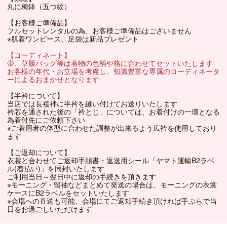
丸に梅鉢（五つ紋）
【お客様ご準備品】
フルセットレンタルの為、お客様ご準備品はございません
※肌着ワンピース、足袋は新品プレゼント
【コーディネート】
帯、草履バッグ等は着物の色柄や格に合わせてセットいたします
お客様の年代・お立場を考慮し、知識豊富な専属のコーディネータ
ーによるおまかせとなります
【半衿について】
当店では長襦袢に半衿を縫い付けてお送りいたします
衿芯を通された後の「衿とじ」については、お着付けの一環となる
為着付先にご依頼下さい
※ご着用者の体型に合わせた調整が出来るよう広衿を使用しており
ます
【ご返却について】
衣裳と合わせてご返却手順書・返送用シール「ヤマト運輸B2ラベ
ル(着払い)」を同封いたします
ご利用当日～翌日中に返却の手続きを頂きます
※モーニング・留袖などまとめて発送の場合は、モーニングの衣裳
ケースにB2ラベルをセットいたします
※会場への直送も可能、会場にてご返却手続き頂ければ手ぶらで当
日をお過ごしいただけます