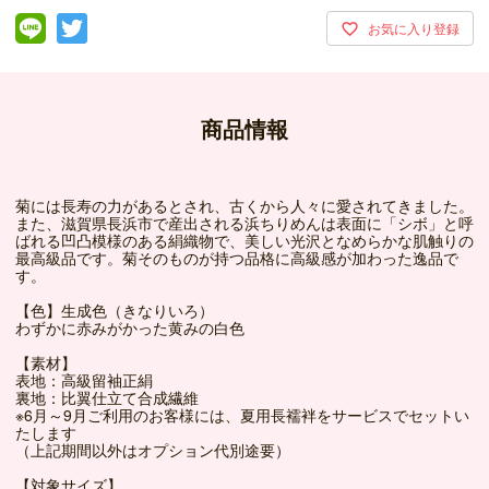
商品情報
菊には長寿の力があるとされ、古くから人々に愛されてきました。
また、滋賀県長浜市で産出される浜ちりめんは表面に「シボ」と呼
ばれる凹凸模様のある絹織物で、美しい光沢となめらかな肌触りの
最高級品です。菊そのものが持つ品格に高級感が加わった逸品で
す。
【色】生成色（きなりいろ）
わずかに赤みがかった黄みの白色
【素材】
表地：高級留袖正絹
裏地：比翼仕立て合成繊維
※6月～9月ご利用のお客様には、夏用長襦袢をサービスでセットい
たします
（上記期間以外はオプション代別途要）
【対象サイズ】