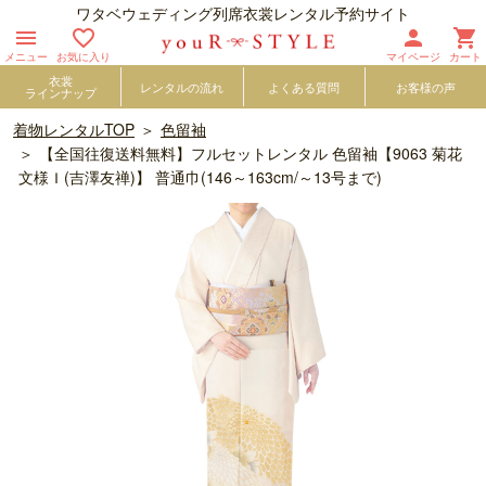
ワタベウェディング列席衣裳レンタル予約サイト




メニュー
お気に入り
マイページ
カート
衣裳
レンタルの流れ
よくある質問
お客様の声
ラインナップ
着物レンタルTOP
色留袖
【全国往復送料無料】フルセットレンタル 色留袖【9063 菊花
文様Ｉ(吉澤友禅)】 普通巾(146～163cm/～13号まで)