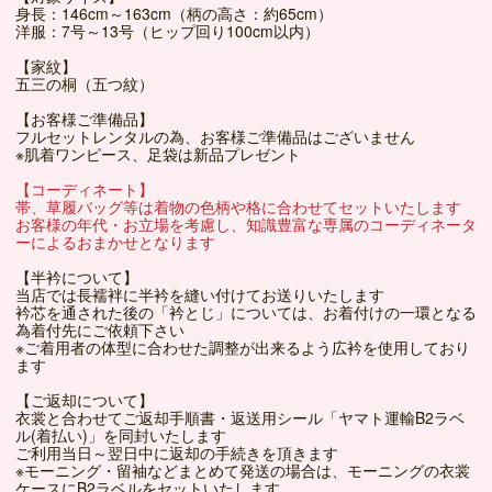
身長：146cm～163cm（柄の高さ：約65cm）
洋服：7号～13号（ヒップ回り100cm以内）
【家紋】
五三の桐（五つ紋）
【お客様ご準備品】
フルセットレンタルの為、お客様ご準備品はございません
※肌着ワンピース、足袋は新品プレゼント
【コーディネート】
帯、草履バッグ等は着物の色柄や格に合わせてセットいたします
お客様の年代・お立場を考慮し、知識豊富な専属のコーディネータ
ーによるおまかせとなります
【半衿について】
当店では長襦袢に半衿を縫い付けてお送りいたします
衿芯を通された後の「衿とじ」については、お着付けの一環となる
為着付先にご依頼下さい
※ご着用者の体型に合わせた調整が出来るよう広衿を使用しており
ます
【ご返却について】
衣裳と合わせてご返却手順書・返送用シール「ヤマト運輸B2ラベ
ル(着払い)」を同封いたします
ご利用当日～翌日中に返却の手続きを頂きます
※モーニング・留袖などまとめて発送の場合は、モーニングの衣裳
ケースにB2ラベルをセットいたします