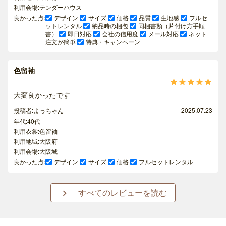
利用会場:テンダーハウス
良かった点:
デザイン
サイズ
価格
品質
生地感
フルセ
ットレンタル
納品時の梱包
同梱書類（片付け方手順
書）
即日対応
会社の信用度
メール対応
ネット
注文が簡単
特典・キャンペーン
色留袖





大変良かったです
投稿者:よっちゃん
2025.07.23
年代:40代
利用衣裳:色留袖
利用地域:大阪府
利用会場:大阪城
良かった点:
デザイン
サイズ
価格
フルセットレンタル
すべてのレビューを読む
