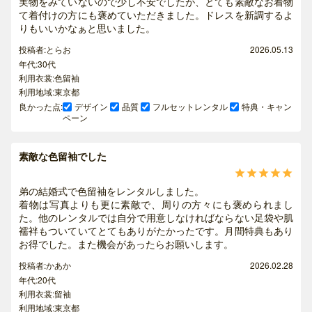
実物をみていないので少し不安でしたが、とても素敵なお着物
て着付けの方にも褒めていただきました。ドレスを新調するよ
りもいいかなぁと思いました。
投稿者:とらお
2026.05.13
年代:30代
利用衣裳:色留袖
利用地域:東京都
良かった点:
デザイン
品質
フルセットレンタル
特典・キャン
ペーン
素敵な色留袖でした





弟の結婚式で色留袖をレンタルしました。
着物は写真よりも更に素敵で、周りの方々にも褒められまし
た。他のレンタルでは自分で用意しなければならない足袋や肌
襦袢もついていてとてもありがたかったです。月間特典もあり
お得でした。また機会があったらお願いします。
投稿者:かあか
2026.02.28
年代:20代
利用衣裳:留袖
利用地域:東京都