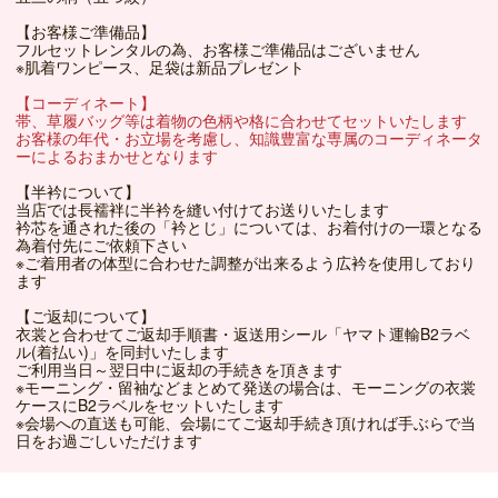
【お客様ご準備品】
フルセットレンタルの為、お客様ご準備品はございません
※肌着ワンピース、足袋は新品プレゼント
【コーディネート】
帯、草履バッグ等は着物の色柄や格に合わせてセットいたします
お客様の年代・お立場を考慮し、知識豊富な専属のコーディネータ
ーによるおまかせとなります
【半衿について】
当店では長襦袢に半衿を縫い付けてお送りいたします
衿芯を通された後の「衿とじ」については、お着付けの一環となる
為着付先にご依頼下さい
※ご着用者の体型に合わせた調整が出来るよう広衿を使用しており
ます
【ご返却について】
衣裳と合わせてご返却手順書・返送用シール「ヤマト運輸B2ラベ
ル(着払い)」を同封いたします
ご利用当日～翌日中に返却の手続きを頂きます
※モーニング・留袖などまとめて発送の場合は、モーニングの衣裳
ケースにB2ラベルをセットいたします
※会場への直送も可能、会場にてご返却手続き頂ければ手ぶらで当
日をお過ごしいただけます