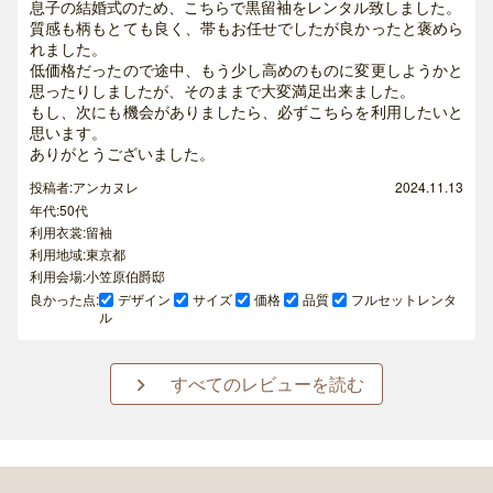
息子の結婚式のため、こちらで黒留袖をレンタル致しました。
質感も柄もとても良く、帯もお任せでしたが良かったと褒めら
れました。
低価格だったので途中、もう少し高めのものに変更しようかと
思ったりしましたが、そのままで大変満足出来ました。
もし、次にも機会がありましたら、必ずこちらを利用したいと
思います。
ありがとうございました。
投稿者:アンカヌレ
2024.11.13
年代:50代
利用衣裳:留袖
利用地域:東京都
利用会場:小笠原伯爵邸
良かった点:
デザイン
サイズ
価格
品質
フルセットレンタ
ル
すべてのレビューを読む
