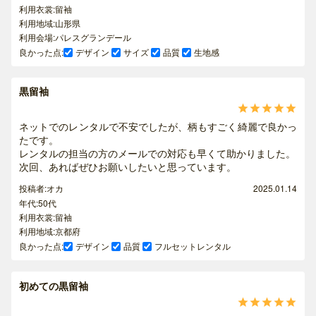
利用衣裳:留袖
利用地域:山形県
利用会場:パレスグランデール
良かった点:
デザイン
サイズ
品質
生地感
黒留袖





ネットでのレンタルで不安でしたが、柄もすごく綺麗で良かっ
たです。
レンタルの担当の方のメールでの対応も早くて助かりました。
次回、あればぜひお願いしたいと思っています。
投稿者:オカ
2025.01.14
年代:50代
利用衣裳:留袖
利用地域:京都府
良かった点:
デザイン
品質
フルセットレンタル
初めての黒留袖




