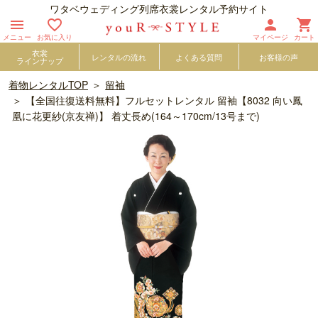
ワタベウェディング列席衣裳レンタル予約サイト




メニュー
お気に入り
マイページ
カート
衣裳
レンタルの流れ
よくある質問
お客様の声
ラインナップ
着物レンタルTOP
留袖
【全国往復送料無料】フルセットレンタル 留袖【8032 向い鳳
凰に花更紗(京友禅)】 着丈長め(164～170cm/13号まで)