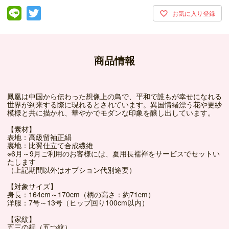
商品情報
鳳凰は中国から伝わった想像上の鳥で、平和で誰もが幸せになれる
世界が到来する際に現れるとされています。異国情緒漂う花や更紗
模様と共に描かれ、華やかでモダンな印象を醸し出しています。
【素材】
表地：高級留袖正絹
裏地：比翼仕立て合成繊維
※6月～9月ご利用のお客様には、夏用長襦袢をサービスでセットい
たします
（上記期間以外はオプション代別途要）
【対象サイズ】
身長：164cm～170cm（柄の高さ：約71cm）
洋服：7号～13号（ヒップ回り100cm以内）
【家紋】
五三の桐（五つ紋）