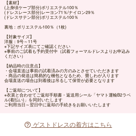
【素材】
(上身頃ケープ部分)ポリエステル100％
(ドレスレース部分)レーヨン71％/ナイロン29％
(ドレスサテン部分)ポリエステル100％
裏地：ポリエステル100％（1枚)
【対象サイズ】
洋服：9号～11号
※下記サイズ表にてご確認ください
※事前のご試着も予約受付中（試着フォーマルドレスよりお申込み
ください）
【納品時の注意点】
・会場直送は事前の試着済みの方のみとさせていただきます
・商品の発送は簡易的な梱包となるため、畳しわが入ります
会場直送の場合は到着後は吊るして保管が必要となります
【ご返却について】
※衣裳と合わせてご返却手順書・返送用シール「ヤマト運輸B2ラベ
ル(着払い)」を同封いたします
ご利用当日～翌日中に返却の手続きをお願いいたします
ゲストドレスの着方はこちら
