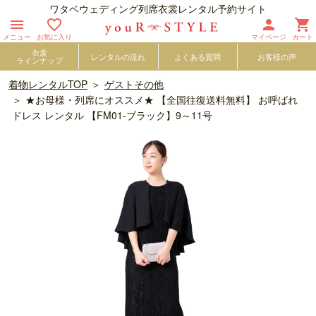
ワタベウェディング列席衣裳レンタル予約サイト




メニュー
お気に入り
マイページ
カート
衣裳
レンタルの流れ
よくある質問
お客様の声
ラインナップ
着物レンタルTOP
ゲストその他
★お母様・列席にオススメ★ 【全国往復送料無料】 お呼ばれ
ドレス レンタル 【FM01-ブラック】9～11号