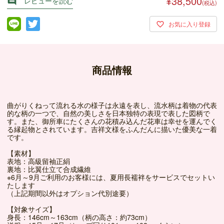
¥38,500
レビューを読む

(税込)
商品情報
曲がりくねって流れる水の様子は永遠を表し、流水柄は着物の代表
的な柄の一つで、自然の美しさを日本独特の表現で表した図柄で
す。また、御所車にたくさんの花積み込んだ花車は幸せを運んでく
る縁起物とされています。吉祥文様をふんだんに描いた優美な一着
です。
【素材】
表地：高級留袖正絹
裏地：比翼仕立て合成繊維
※6月～9月ご利用のお客様には、夏用長襦袢をサービスでセットい
たします
（上記期間以外はオプション代別途要）
【対象サイズ】
身長：146cm～163cm（柄の高さ：約73cm）