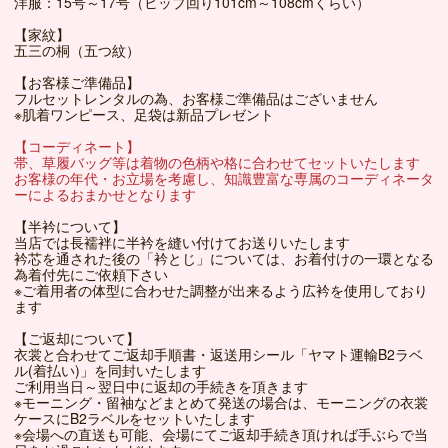
洋服：15号～17号（ヒップ回り101cm～108cmくらい）
【家紋】
五三の桐（五つ紋）
【お客様ご準備品】
フルセットレンタルの為、お客様ご準備品はございません
※肌着ワンピース、足袋は新品プレゼント
【コーディネート】
帯、草履バッグ等は着物の色柄や格に合わせてセットいたします
お客様の年代・お立場を考慮し、知識豊富な専属のコーディネータ
ーによるおまかせとなります
【半衿について】
当店では長襦袢に半衿を縫い付けてお送りいたします
衿芯を通された後の「衿とじ」については、お着付けの一環となる
為着付先にご依頼下さい
※ご着用者の体型に合わせた調整が出来るよう広衿を使用しており
ます
【ご返却について】
衣裳と合わせてご返却手順書・返送用シール「ヤマト運輸B2ラベ
ル(着払い)」を同封いたします
ご利用当日～翌日中に返却の手続きを頂きます
※モーニング・留袖などまとめて発送の場合は、モーニングの衣裳
ケースにB2ラベルをセットいたします
※会場への直送も可能、会場にてご返却手続き頂ければ手ぶらで当