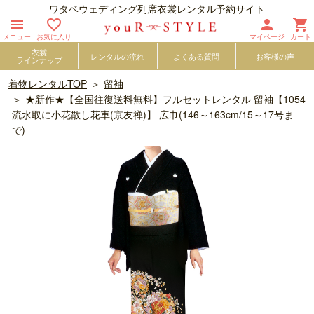
ワタベウェディング列席衣裳レンタル予約サイト




メニュー
お気に入り
マイページ
カート
衣裳
レンタルの流れ
よくある質問
お客様の声
ラインナップ
着物レンタルTOP
留袖
★新作★【全国往復送料無料】フルセットレンタル 留袖【1054
流水取に小花散し花車(京友禅)】 広巾(146～163cm/15～17号ま
で)