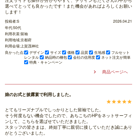
選べてとっても良かったです！また機会があればよろしくお願い
します！
投稿者:S
2026.04.21
年代:50代
利用衣裳:留袖
利用地域:京都府
利用会場:上賀茂神社
良かった点:
デザイン
サイズ
価格
品質
生地感
フルセット
レンタル
納品時の梱包
会社の信用度
ネット注文が簡単
特典・キャンペーン
商品ページへ

娘のお式と披露宴で利用しました。





とてもリーズナブルでしっかりとした留袖でした。
そう何度もない機会でしたので、あちこちのHPをネットサーフィ
ンして、こちらを選ばせていただきました。
スタッフの皆さまは、終始丁寧に親切に接していただき誠にあり
がとうございました。