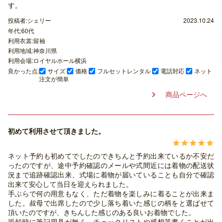
す。
投稿者:シェリー
2023.10.24
年代:60代
利用衣裳:留袖
利用地域:神奈川県
利用会場:ロイヤルホール横浜
良かった点:
サイズ
価格
フルセットレンタル
電話対応
ネット
注文が簡単
商品ページへ

初めて利用させて頂きました。





ネット予約も初めてでしたのできちんと予約出来ているか不安だ
ったのですが、途中予約確認のメールや式間近には着物の配送状
況まで追跡確認出来、式場に着物が届いていることも自分で確認
出来て安心して当日を迎えられました。
手ぶらで何の用意もなく、ただ着物を楽しみに着ることが出来ま
した。叔母で出席したので少し落ち着いた感じの柄をと選ばせて
頂いたのですが、きちんした感じのある良いお着物でした。
返却時に筆記用具が無く、チェックリストや感想等書くことが出