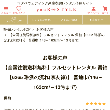
ワタベウェディング列席衣裳レンタル予約サイト




メニュー
お気に入り
マイページ
カート
衣裳
レンタルの流れ
よくある質問
お客様の声
ラインナップ
着物レンタルTOP
お客様の声
【全国往復送料無料】フルセットレンタル 留袖【6265 琳派の
流れ(京友禅)】 普通巾(146～163cm/～13号まで)
お客様の声
【全国往復送料無料】フルセットレンタル 留袖
【6265 琳派の流れ(京友禅)】 普通巾(146～
163cm/～13号まで)
留袖





注文サイトも操作が分かりやすく、デザインもたくさんの中から