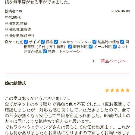
娘を無事嫁がせる事ができました。
投稿者:run
2024.06.03
年代:60代
利用衣裳:留袖
利用地域:北海道
利用会場:篠路神社
良かった点:
サイズ
価格
フルセットレンタル
納品時の梱包
同
梱書類（片付け方手順書）
即日対応
メール対応
ネット
注文が簡単
特典・キャンペーン
商品ページへ

娘の結婚式





この度はありがとうございました。
全てがネットのやり取りで初めは色々不安でした。1度お電話して
確認しましたが、対応も感じ良くしていただきましたので、全て
の不安が無くなり安心して当日を迎えられました。60歳代以上の
方々は同じような気持ちで迎えると思います。
でもワタベウェディングさんは安心してお任せ出来ます。これか
らも何かありましたらお世話になりますので宜しくお願い致しま