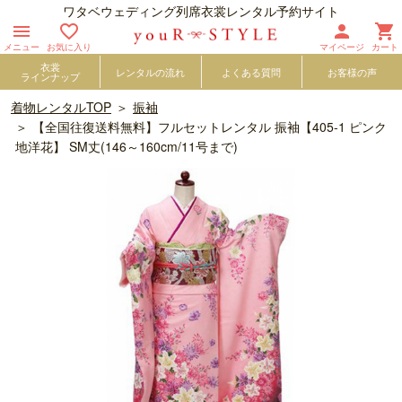
ワタベウェディング列席衣裳レンタル予約サイト




メニュー
お気に入り
マイページ
カート
衣裳
レンタルの流れ
よくある質問
お客様の声
ラインナップ
着物レンタルTOP
振袖
【全国往復送料無料】フルセットレンタル 振袖【405-1 ピンク
地洋花】 SM丈(146～160cm/11号まで)