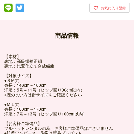
商品情報
【素材】
表地：高級振袖正絹
裏地：比翼仕立て合成繊維
【対象サイズ】
●ＳＭ丈
身長：146cm～160cm
洋服：5号～11号（ヒップ回り96cm以内）
※腕の長い方は裄サイズをご確認ください
●ＭＬ丈
身長：160cm～170cm
洋服：7号～13号（ヒップ回り100cm以内）
【お客様ご準備品】
フルセットレンタルの為、お客様ご準備品はございません
※肌着ワンピース、足袋は新品プレゼント