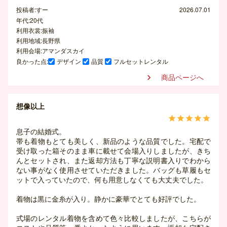
投稿者:すー
2026.07.01
年代:20代
利用衣裳:振袖
利用地域:長野県
利用会場:アマンダスカイ
良かった点:
デザイン
品質
フルセットレンタル
商品ページへ

想像以上





息子の結婚式。
帯も着物もとても美しく、新品のような品質でした。宅配で
受け取った箱そのまま車に載せて会場入りしましたが、きち
んとセットされ、また返却方法も丁寧な説明書入りでわから
ない事がなく使用させていただきました。バッグも草履もセ
ットで入っていたので、何も用意しなくても大丈夫でした。
着物は黒に金糸が入り。静かに豪華でとても好評でした。
式場のレンタル着物を含めて色々比較しましたが、こちらが