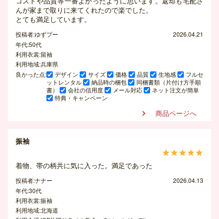
コストや品質等一番よかったように思います。返却も宅配さ
んが家まで取りに来てくれたので楽でした。
とても満足しています。
投稿者:ゆずプー
2026.04.21
年代:50代
利用衣裳:留袖
利用地域:兵庫県
良かった点:
デザイン
サイズ
価格
品質
生地感
フルセ
ットレンタル
納品時の梱包
同梱書類（片付け方手順
書）
会社の信用度
メール対応
ネット注文が簡単
特典・キャンペーン
商品ページへ

振袖





着物、帯の柄共に気に入った。満足であった
投稿者:ナナー
2026.04.13
年代:30代
利用衣裳:振袖
利用地域:北海道