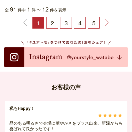
91
1
12
全
件中
件 〜
件を表示
1
2
3
4
5
お客様の声
私もHappy！





品のある明るさで会場に華やかさをプラス出来、新婦からも
喜ばれて良かったです！