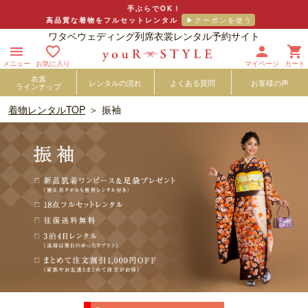
手ぶらでOK！
高品質な着物をフルセットレンタル
ワタベウェディング列席衣裳レンタル予約サイト




メニュー
お気に入り
マイページ
カート
衣裳
レンタルの流れ
よくある質問
お客様の声
ラインナップ
着物レンタルTOP
振袖