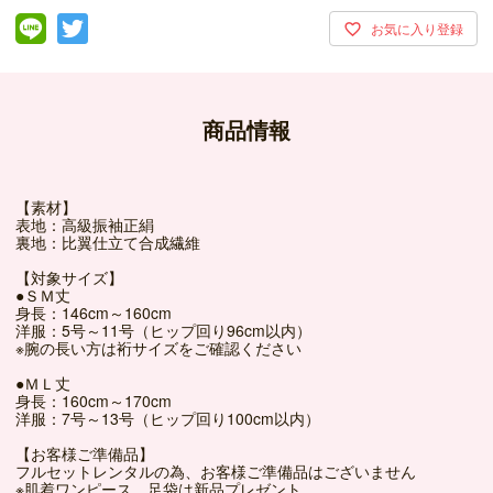
商品情報
【素材】
表地：高級振袖正絹
裏地：比翼仕立て合成繊維
【対象サイズ】
●ＳＭ丈
身長：146cm～160cm
洋服：5号～11号（ヒップ回り96cm以内）
※腕の長い方は裄サイズをご確認ください
●ＭＬ丈
身長：160cm～170cm
洋服：7号～13号（ヒップ回り100cm以内）
【お客様ご準備品】
フルセットレンタルの為、お客様ご準備品はございません
※肌着ワンピース、足袋は新品プレゼント