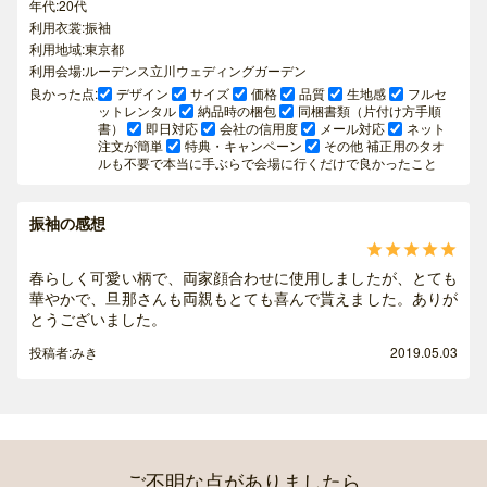
年代:20代
利用衣裳:振袖
利用地域:東京都
利用会場:ルーデンス立川ウェディングガーデン
良かった点:
デザイン
サイズ
価格
品質
生地感
フルセ
ットレンタル
納品時の梱包
同梱書類（片付け方手順
書）
即日対応
会社の信用度
メール対応
ネット
注文が簡単
特典・キャンペーン
その他 補正用のタオ
ルも不要で本当に手ぶらで会場に行くだけで良かったこと
振袖の感想





春らしく可愛い柄で、両家顔合わせに使用しましたが、とても
華やかで、旦那さんも両親もとても喜んで貰えました。ありが
とうございました。
投稿者:みき
2019.05.03
ご不明な点がありましたら