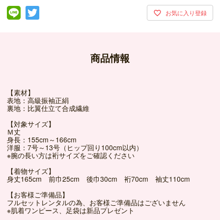
商品情報
【素材】
表地：高級振袖正絹
裏地：比翼仕立て合成繊維
【対象サイズ】
Ｍ丈
身長：155cm～166cm
洋服：7号～13号（ヒップ回り100cm以内）
※腕の長い方は裄サイズをご確認ください
【着物サイズ】
身丈165cm 前巾25cm 後巾30cm 裄70cm 袖丈110cm
【お客様ご準備品】
フルセットレンタルの為、お客様ご準備品はございません
※肌着ワンピース、足袋は新品プレゼント