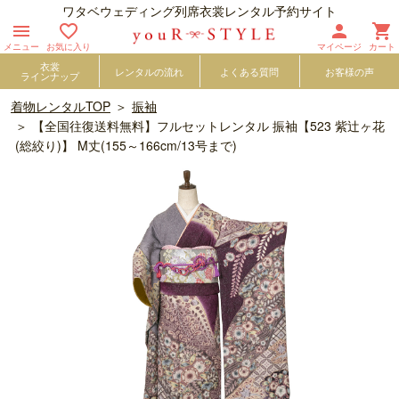
ワタベウェディング列席衣裳レンタル予約サイト




メニュー
お気に入り
マイページ
カート
衣裳
レンタルの流れ
よくある質問
お客様の声
ラインナップ
着物レンタルTOP
振袖
【全国往復送料無料】フルセットレンタル 振袖【523 紫辻ヶ花
(総絞り)】 M丈(155～166cm/13号まで)