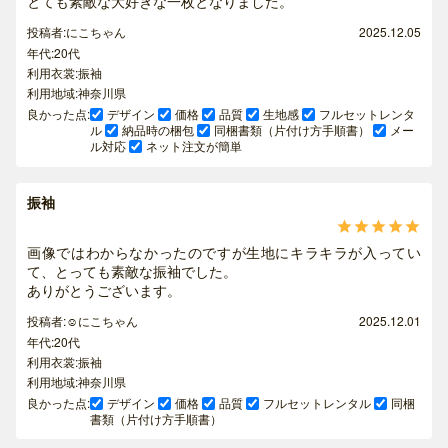
とても素敵な大好きな一枚となりました。
投稿者:にこちゃん
2025.12.05
年代:20代
利用衣裳:振袖
利用地域:神奈川県
良かった点:
デザイン
価格
品質
生地感
フルセットレンタ
ル
納品時の梱包
同梱書類（片付け方手順書）
メー
ル対応
ネット注文が簡単
振袖





画像ではわからなかったのですが生地にキラキラが入ってい
て、とっても素敵な振袖でした。
ありがとうございます。
投稿者:☺️にこちゃん
2025.12.01
年代:20代
利用衣裳:振袖
利用地域:神奈川県
良かった点:
デザイン
価格
品質
フルセットレンタル
同梱
書類（片付け方手順書）