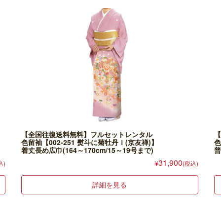
【全国往復送料無料】フルセットレンタル
【
色留袖【002-251 熨斗に菊牡丹Ｉ(京友禅)】
色
着丈長め広巾(164～170cm/15～19号まで)
普
31,900
込)
¥
(税込)
詳細を見る