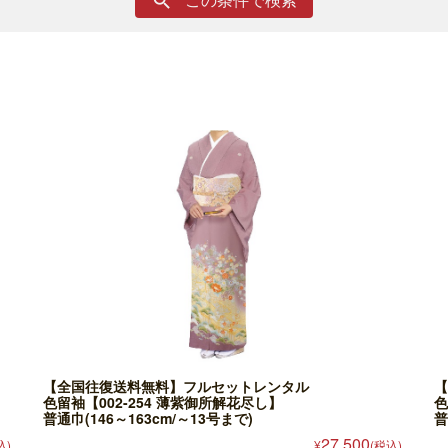

【全国往復送料無料】フルセットレンタル
【
色留袖【002-254 薄紫御所解花尽し】
色
普通巾(146～163cm/～13号まで)
普
27,500
込)
¥
(税込)