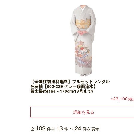
【全国往復送料無料】フルセットレンタル
色留袖【002-229 グレー扇面流水】
着丈長め(164～170cm/13号まで)
23,100
¥
(税
詳細を見る
102
13
24
全
件中
件 〜
件を表示