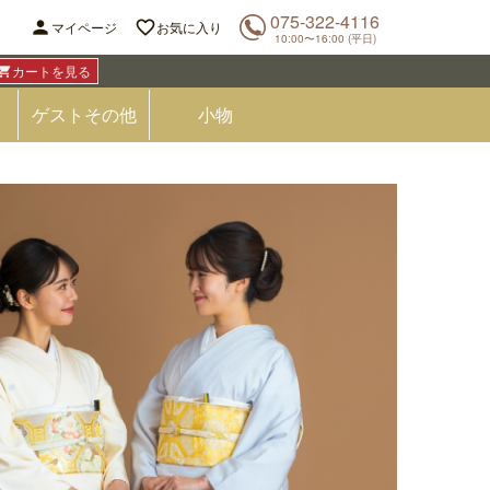
075-322-4116


マイページ
お気に入り
10:00〜16:00 (平日)
カートを見る

ゲストその他
小物