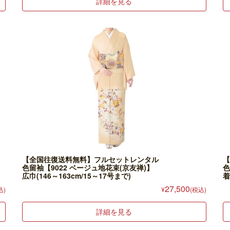
詳細を見る
【全国往復送料無料】フルセットレンタル
【
色留袖【9022 ベージュ地花束(京友禅)】
色
広巾(146～163cm/15～17号まで)
着
27,500
込)
¥
(税込)
詳細を見る